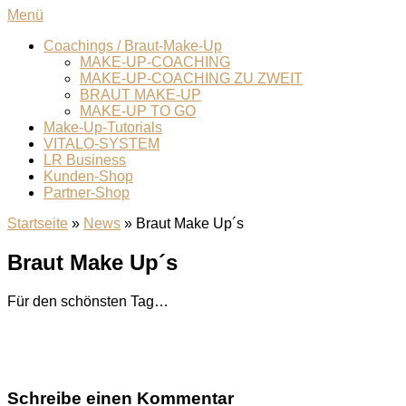
Zum
Menü
Inhalt
Coachings / Braut-Make-Up
springen
MAKE-UP-COACHING
MAKE-UP-COACHING ZU ZWEIT
BRAUT MAKE-UP
MAKE-UP TO GO
Make-Up-Tutorials
VITALO-SYSTEM
LR Business
Kunden-Shop
Partner-Shop
Startseite
»
News
»
Braut Make Up´s
Braut Make Up´s
Für den schönsten Tag…
Schreibe einen Kommentar