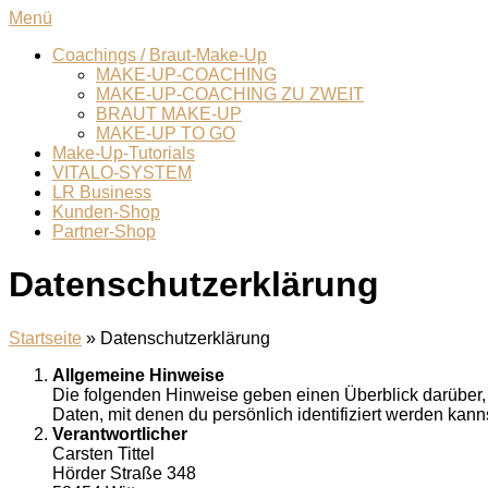
Zum
Menü
Inhalt
Coachings / Braut-Make-Up
springen
MAKE-UP-COACHING
MAKE-UP-COACHING ZU ZWEIT
BRAUT MAKE-UP
MAKE-UP TO GO
Make-Up-Tutorials
VITALO-SYSTEM
LR Business
Kunden-Shop
Partner-Shop
Datenschutzerklärung
Startseite
»
Datenschutzerklärung
Allgemeine Hinweise
Die folgenden Hinweise geben einen Überblick darüber
Daten, mit denen du persönlich identifiziert werden kanns
Verantwortlicher
Carsten Tittel
Hörder Straße 348