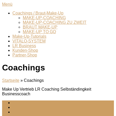
Zum
Menü
Inhalt
Coachings / Braut-Make-Up
springen
MAKE-UP-COACHING
MAKE-UP-COACHING ZU ZWEIT
BRAUT MAKE-UP
MAKE-UP TO GO
Make-Up-Tutorials
VITALO-SYSTEM
LR Business
Kunden-Shop
Partner-Shop
Coachings
Startseite
»
Coachings
Make Up Vertrieb LR Coaching Selbständingkeit
Businesscoach
Impressum
Datenschutzerklärung
Cookie-Richtlinie (EU)